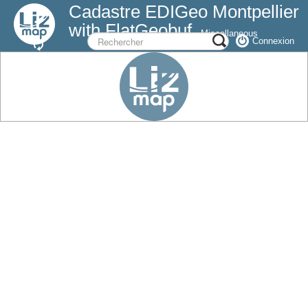
Cadastre EDIGeo Montpellier
with FlatGeobuf
Miscellaneous
Connexion